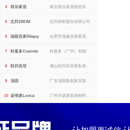
我乐家居
有限公司
4
我乐家居
南京我乐家居制造有限
南京我乐家居制造有限公司
志邦ZBOM
公司
5
志邦ZBOM
志邦厨柜股份有限公司
志邦厨柜股份有限公司
瑞丽宜家Rilajoy
6
瑞丽宜家Rilajoy
合肥市瑞俪宜家家居有
合肥市瑞俪宜家家居有限公
司
科曼多Coamdo
限公司
7
科曼多Coamdo
科曼多（广州）智能科
科曼多（广州）智能科技有
限公司
联邦高登
技有限公司
8
联邦高登
佛山联邦高登家私有限
佛山联邦高登家私有限公司
顶固
公司
9
顶固
广东顶固集创家居股份
广东顶固集创家居股份有限
公司
诺维家Lovica
有限公司
10
诺维家Lovica
广州市诺家装饰材料有
广州市诺家装饰材料有限公
司
限公司