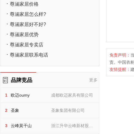
·
尊涵家居价格
·
尊涵家居怎么样?
·
尊涵家居好不好?
·
尊涵家居优势
·
尊涵家居专卖店
·
尊涵家居联系电话
免责声明：
责。中国衣
友情提醒：
品牌竞品
更多
欧迈oumy
1
欧迈oumy
成都欧迈家具有限公司
成都欧迈家具有限公司
圣象
2
圣象
圣象集团有限公司
圣象集团有限公司
云峰莫干山
3
云峰莫干山
浙江升华云峰新材股份
浙江升华云峰新材股份有限
公司