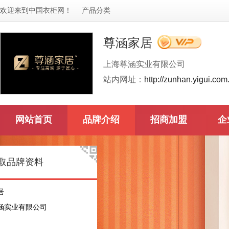
欢迎来到
中国衣柜网
！
产品分类
尊涵家居
上海尊涵实业有限公司
站内网址：
http://zunhan.yigui.com
网站首页
品牌介绍
招商加盟
企
取品牌资料
居
涵实业有限公司